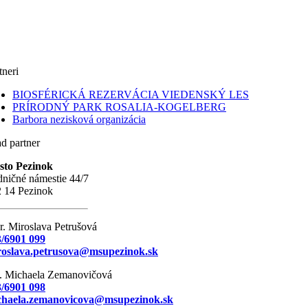
tneri
BIOSFÉRICKÁ REZERVÁCIA VIEDENSKÝ LES
PRÍRODNÝ PARK ROSALIA-KOGELBERG
Barbora nezisková organizácia
d partner
sto Pezinok
ničné námestie 44/7
 14 Pezinok
. Miroslava Petrušová
/6901 099
roslava.petrusova@msupezinok.sk
. Michaela Zemanovičová
/6901 098
chaela.zemanovicova@msupezinok.sk