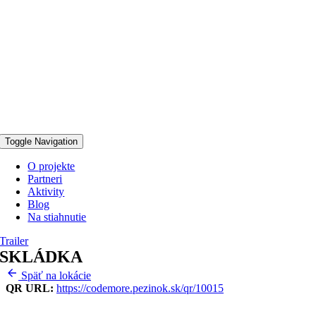
Toggle Navigation
O projekte
Partneri
Aktivity
Blog
Na stiahnutie
Trailer
SKLÁDKA
Späť na lokácie
QR URL:
https://codemore.pezinok.sk/qr/10015