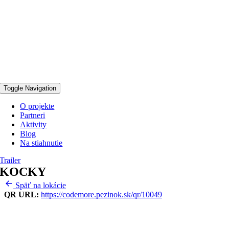
Toggle Navigation
O projekte
Partneri
Aktivity
Blog
Na stiahnutie
Trailer
KOCKY
Späť na lokácie
QR URL:
https://codemore.pezinok.sk/qr/10049