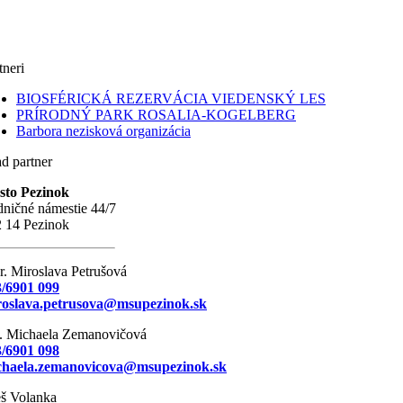
tneri
BIOSFÉRICKÁ REZERVÁCIA VIEDENSKÝ LES
PRÍRODNÝ PARK ROSALIA-KOGELBERG
Barbora nezisková organizácia
d partner
sto Pezinok
ničné námestie 44/7
 14 Pezinok
. Miroslava Petrušová
/6901 099
roslava.petrusova@msupezinok.sk
. Michaela Zemanovičová
/6901 098
chaela.zemanovicova@msupezinok.sk
š Volanka