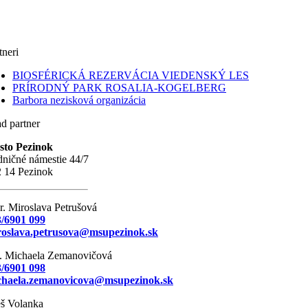
tneri
BIOSFÉRICKÁ REZERVÁCIA VIEDENSKÝ LES
PRÍRODNÝ PARK ROSALIA-KOGELBERG
Barbora nezisková organizácia
d partner
sto Pezinok
ničné námestie 44/7
 14 Pezinok
. Miroslava Petrušová
/6901 099
roslava.petrusova@msupezinok.sk
. Michaela Zemanovičová
/6901 098
chaela.zemanovicova@msupezinok.sk
š Volanka