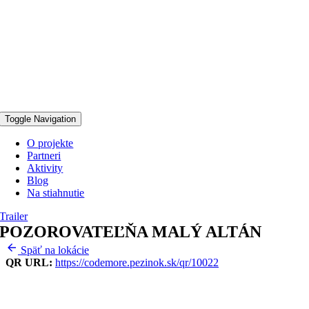
Toggle Navigation
O projekte
Partneri
Aktivity
Blog
Na stiahnutie
Trailer
POZOROVATEĽŇA MALÝ ALTÁN
Späť na lokácie
QR URL:
https://codemore.pezinok.sk/qr/10022