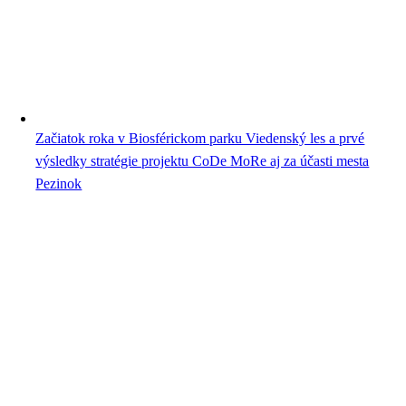
Začiatok roka v Biosférickom parku Viedenský les a prvé
výsledky stratégie projektu CoDe MoRe aj za účasti mesta
Pezinok