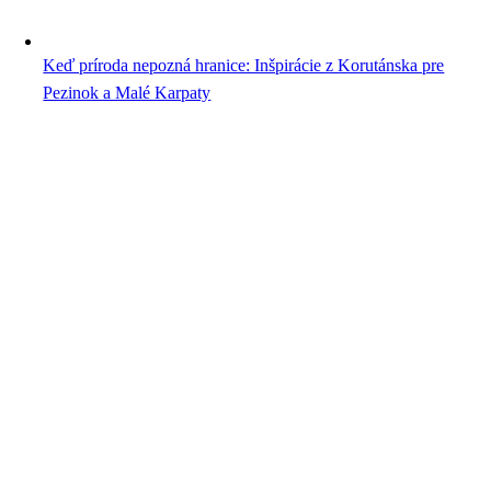
Keď príroda nepozná hranice: Inšpirácie z Korutánska pre
Pezinok a Malé Karpaty