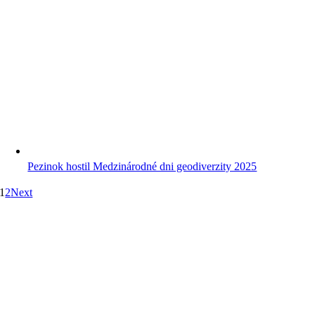
Pezinok hostil Medzinárodné dni geodiverzity 2025
1
2
Next