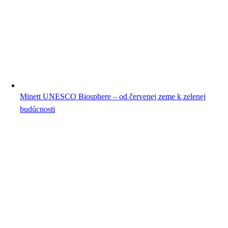
Minett UNESCO Biosphere – od červenej zeme k zelenej
budúcnosti