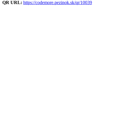
QR URL:
https://codemore.pezinok.sk/qr/10039