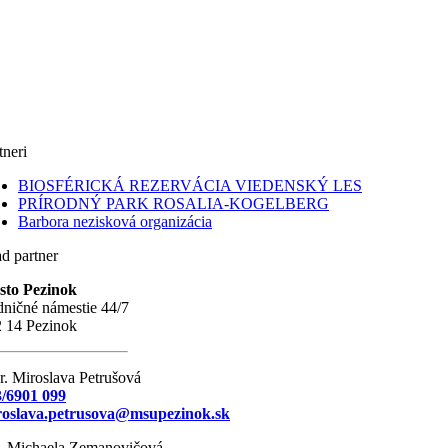
tneri
BIOSFÉRICKÁ REZERVÁCIA VIEDENSKÝ LES
PRÍRODNÝ PARK ROSALIA-KOGELBERG
Barbora nezisková organizácia
d partner
sto Pezinok
ničné námestie 44/7
 14 Pezinok
. Miroslava Petrušová
/6901 099
roslava.petrusova@msupezinok.sk
. Michaela Zemanovičová