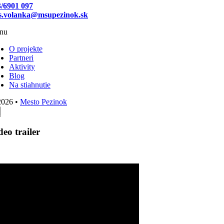
/6901 097
es.volanka@msupezinok.sk
nu
O projekte
Partneri
Aktivity
Blog
Na stiahnutie
2026 •
Mesto Pezinok
deo trailer