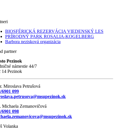
tneri
BIOSFÉRICKÁ REZERVÁCIA VIEDENSKÝ LES
PRÍRODNÝ PARK ROSALIA-KOGELBERG
Barbora nezisková organizácia
d partner
sto Pezinok
ničné námestie 44/7
 14 Pezinok
. Miroslava Petrušová
/6901 099
roslava.petrusova@msupezinok.sk
. Michaela Zemanovičová
/6901 098
chaela.zemanovicova@msupezinok.sk
š Volanka