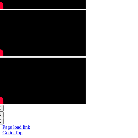
K
N
E
Page load link
Go to Top